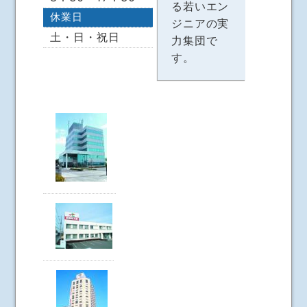
る若いエン
休業日
ジニアの実
土・日・祝日
力集団で
す。