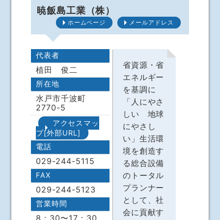
暁飯島工業（株）
ホームページ
メールアドレス
代表者
省資源・省
植田 俊二
エネルギー
所在地
を基調に
水戸市千波町
「人にやさ
2770-5
しい 地球
アクセスマッ
にやさし
プ[外部URL]
い」生活環
電話
境を創造す
029-244-5115
る総合設備
のトータル
FAX
プランナー
029-244-5123
として、社
営業時間
会に貢献す
8：30〜17：30