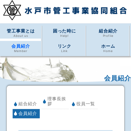
管工事業とは
困った時に
組合紹介
About us
Help!
Profile
会員紹介
リンク
ホーム
Member
Link
Home
会員紹介
理事長挨
組合紹介
拶
役員一覧
会員紹介